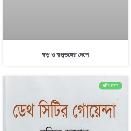
স্বপ্ন ও স্বপ্নভঙ্গের দেশে
রকিব হাসান