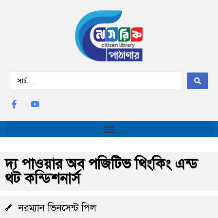
দ্য পাওয়ার অব পজিটিভ থিংকিং এন্ড
থট কন্ডিশনার্স
নরম্যান ভিনসেন্ট পিল