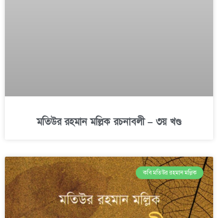
মতিউর রহমান মল্লিক রচনাবলী – ৩য় খণ্ড
কবি মতিউর রহমান মল্লিক