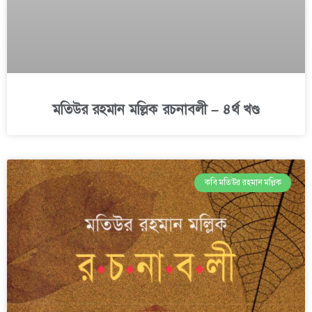
মতিউর রহমান মল্লিক রচনাবলী – ৪র্থ খণ্ড
কবি মতিউর রহমান মল্লিক