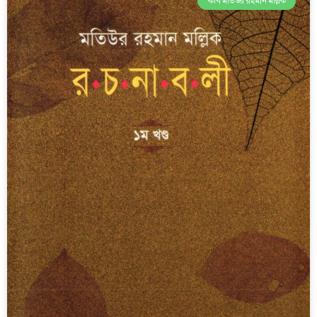
কবি মতিউর রহমান মল্লিক