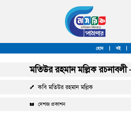
হোম
বই
মতিউর রহমান মল্লিক রচনাবলী –
কবি মতিউর রহমান মল্লিক
দেশজ প্রকাশন