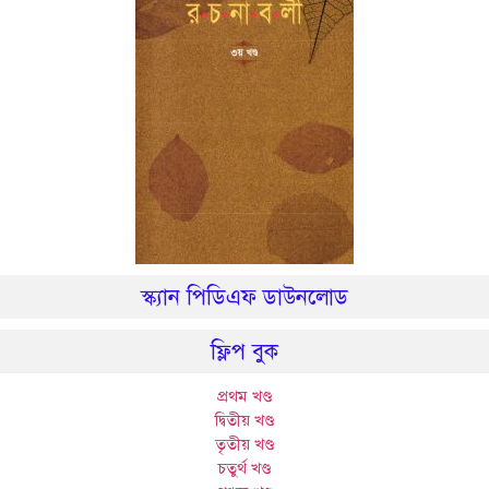
স্ক্যান পিডিএফ ডাউনলোড
ফ্লিপ বুক
প্রথম খণ্ড
দ্বিতীয় খণ্ড
তৃতীয় খণ্ড
চতুর্থ খণ্ড