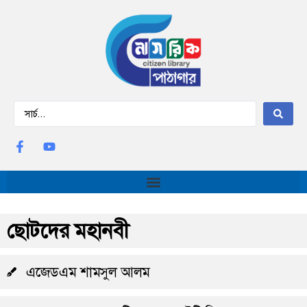
ছোটদের মহানবী
এজেডএম শামসুল আলম