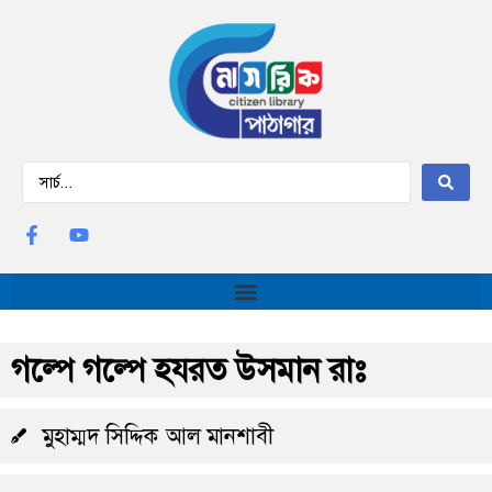
গল্পে গল্পে হযরত উসমান রাঃ
মুহাম্মদ সিদ্দিক আল মানশাবী