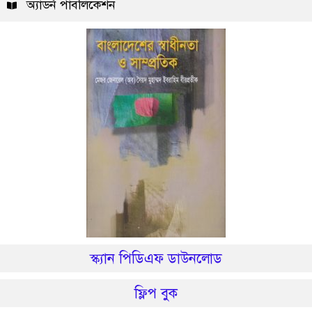
অ্যাডর্ন পাবলিকেশন
স্ক্যান পিডিএফ ডাউনলোড
ফ্লিপ বুক