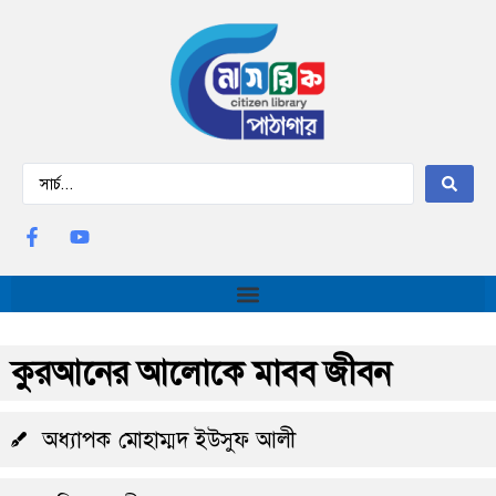
কুরআনের আলোকে মাবব জীবন
অধ্যাপক মোহাম্মদ ইউসুফ আলী