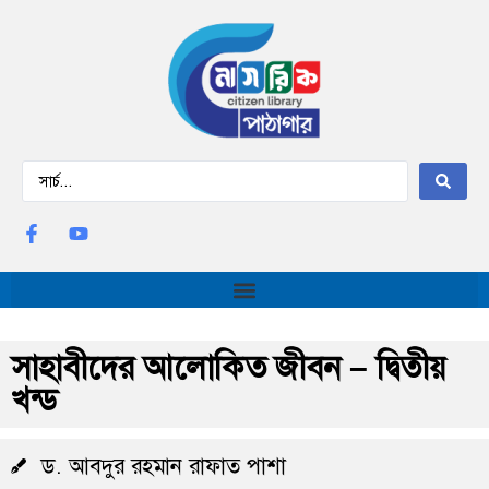
সাহাবীদের আলোকিত জীবন – দ্বিতীয়
খন্ড
ড. আবদুর রহমান রাফাত পাশা