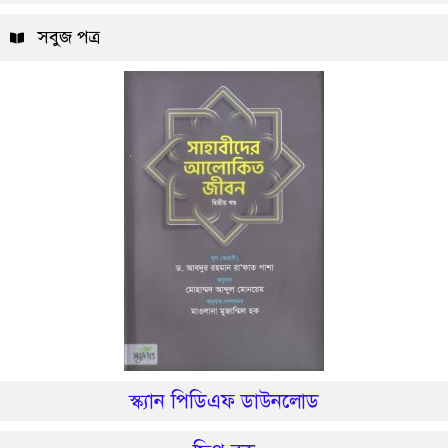
সবুজ পত্র
স্ক্যান পিডিএফ ডাউনলোড