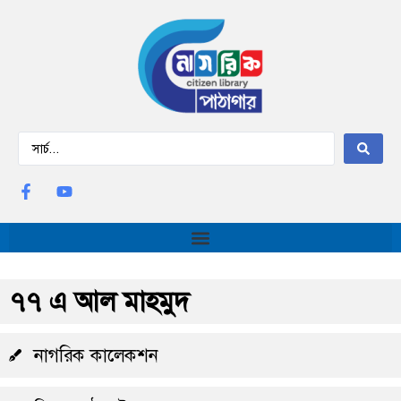
৭৭ এ আল মাহমুদ
নাগরিক কালেকশন