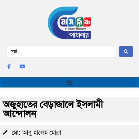
অজুহাতের বেড়াজালে ইসলামী
আন্দোলন
মো: আবু হাসেম মোল্লা