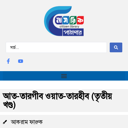
আত-তারগীব ওয়াত-তারহীব (তৃতীয়
খণ্ড)
আকরাম ফারুক