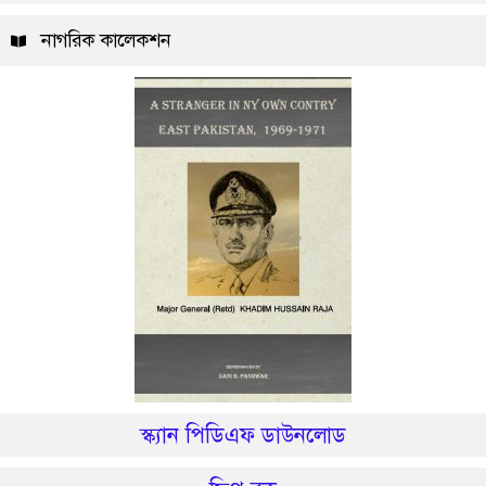
নাগরিক কালেকশন
স্ক্যান পিডিএফ ডাউনলোড