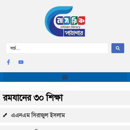
রমযানের ৩০ শিক্ষা
এএনএম সিরাজুল ইসলাম