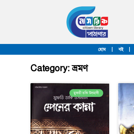
হোম
বই
Category: ভ্রমণ
মুফতী তকি উসমানী