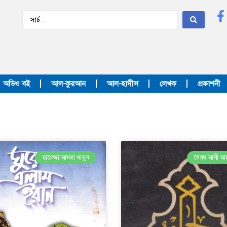
অডিও বই
আল-কুরআন
আল-হাদীস
লেখক
প্রকাশনী
হাফেজা আসমা খাতুন
সৈয়দ আলী আ