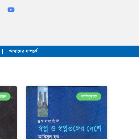
আমাদের সম্পর্কে
হসান
আনিসুল হক