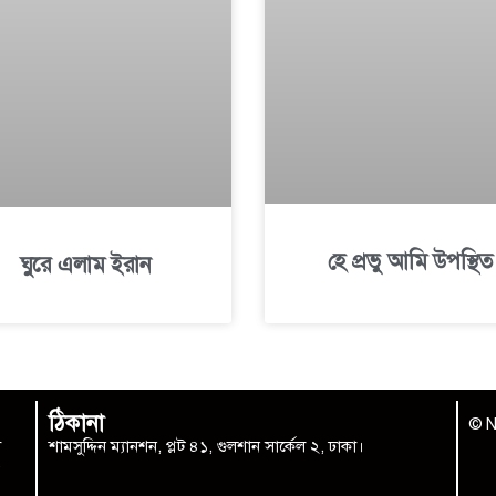
হে প্রভু আমি উপস্থিত
ঘুরে এলাম ইরান
ঠিকানা
© N
া
শামসুদ্দিন ম্যানশন, প্লট ৪১, গুলশান সার্কেল ২, ঢাকা।