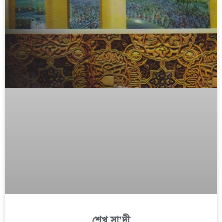
শেখ সা’দী