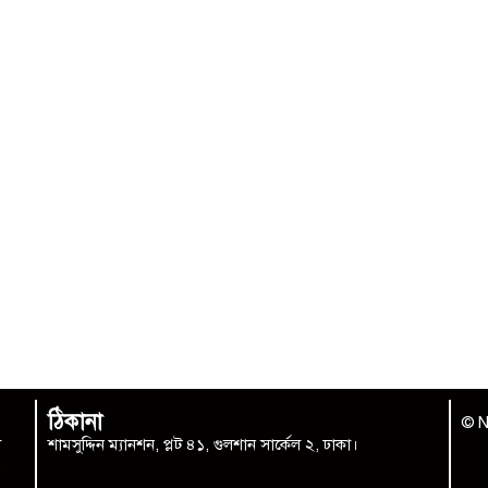
ঠিকানা
© N
া
শামসুদ্দিন ম্যানশন, প্লট ৪১, গুলশান সার্কেল ২, ঢাকা।