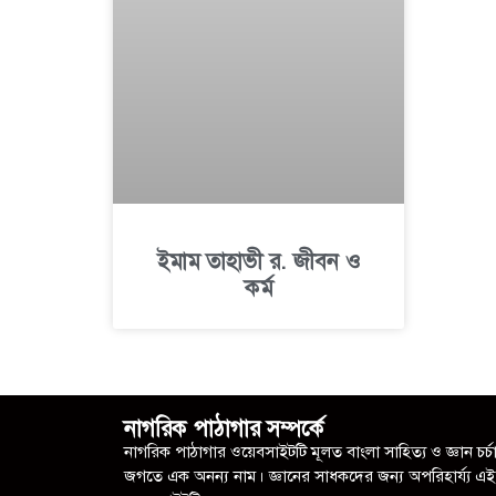
ইমাম তাহাভী র. জীবন ও
কর্ম
নাগরিক পাঠাগার সম্পর্কে
নাগরিক পাঠাগার ওয়েবসাইটটি মূলত বাংলা সাহিত্য ও জ্ঞান চর্চ
জগতে এক অনন্য নাম। জ্ঞানের সাধকদের জন্য অপরিহার্য্য এই