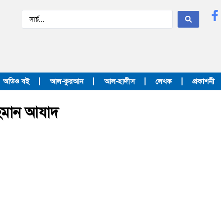
অডিও বই
আল-কুরআন
আল-হাদীস
লেখক
প্রকাশনী
হমান আযাদ