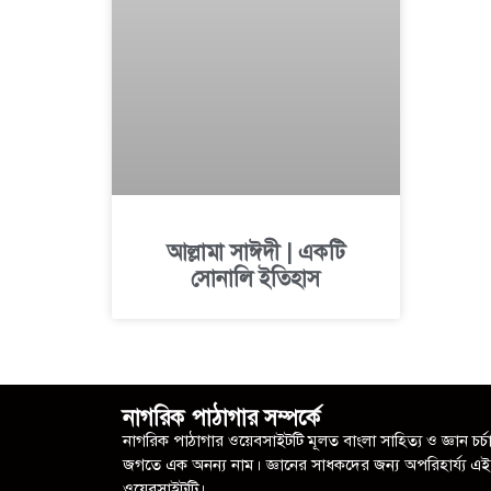
আল্লামা সাঈদী | একটি
সোনালি ইতিহাস
নাগরিক পাঠাগার সম্পর্কে
নাগরিক পাঠাগার ওয়েবসাইটটি মূলত বাংলা সাহিত্য ও জ্ঞান চর্চ
জগতে এক অনন্য নাম। জ্ঞানের সাধকদের জন্য অপরিহার্য্য এই
ওয়েবসাইটটি।