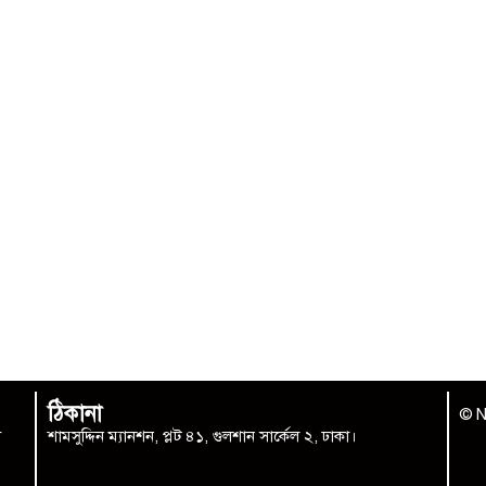
ঠিকানা
© N
া
শামসুদ্দিন ম্যানশন, প্লট ৪১, গুলশান সার্কেল ২, ঢাকা।