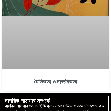
নৈতিকতা ও নান্দনিকতা
নাগরিক পাঠাগার সম্পর্কে
নাগরিক পাঠাগার ওয়েবসাইটটি মূলত বাংলা সাহিত্য ও জ্ঞান চর্চা জগতে এক