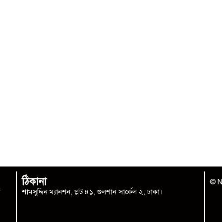
ঠিকানা
© N
া
শামসুদ্দিন ম্যানশন, প্লট ৪১, গুলশান সার্কেল ২, ঢাকা।