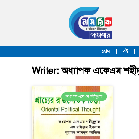
হোম
বই
Writer: অধ্যাপক একেএম শহীদুল
অধ্যাপক একেএম শহীদুল্লাহ