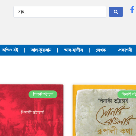
অডিও বই
আল-কুরআন
আল-হাদীস
লেখক
প্রকাশনী
পিনাকী ভট্টাচার্য
পিনাকী ভট্টা