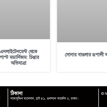
এনলাইটেনমেন্ট থেকে
সোনার বাঙলার রূপালী 
োস্ট মডার্নিজম: চিন্তার
অভিযাত্রা
ঠিকানা
© N
া
শামসুদ্দিন ম্যানশন, প্লট ৪১, গুলশান সার্কেল ২, ঢাকা।